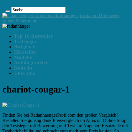
radanhaengerprofi.com Unterwegs
sicher & bequem
Top 10 Bestseller
Testsieger
Ratgeber
Hersteller
Modelle
Anhängerarten
Kontakt
Über uns
chariot-cougar-1
Finden Sie bei RadanhaengerProfi.com den großen Vergleich!
Bestellen Sie günstig dank Preisvergleich im Amazon Online Shop
den Testsieger mit Bewertung und Test. Im Angebot: Ersatzteile mit
Testbericht billig und gebracht zum niedrigem Preis kaufen. So